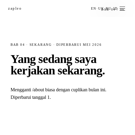
zapleo
EN
·
UK
·
RU
·
ID
BAB 04 / 06
Karya
Perjalanan
BAB 04 · SEKARANG · DIPERBARUI MEI 2026
Sekarang
Yang sedang saya
Jurnal
kerjakan sekarang.
Kontak
AI-Dima →
Mengganti /about biasa dengan cuplikan bulan ini.
Diperbarui tanggal 1.