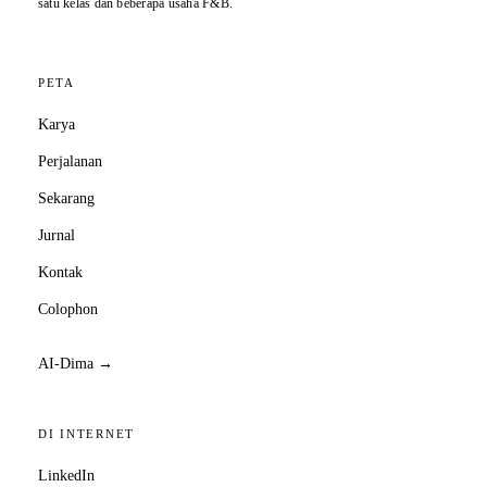
satu kelas dan beberapa usaha F&B.
PETA
Karya
Perjalanan
Sekarang
Jurnal
Kontak
Colophon
AI-Dima →
DI INTERNET
LinkedIn