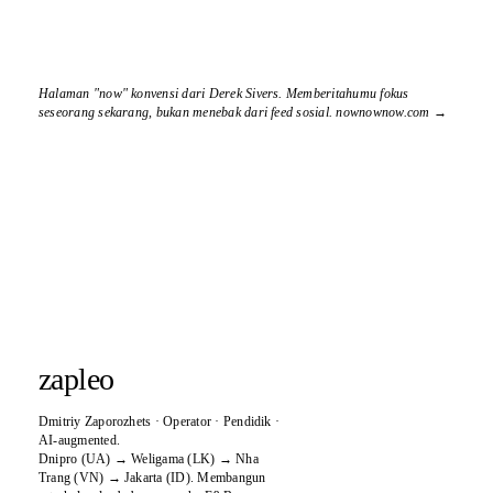
Halaman "now" konvensi dari Derek Sivers. Memberitahumu fokus
seseorang sekarang, bukan menebak dari feed sosial.
nownownow.com →
zapleo
Dmitriy Zaporozhets · Operator · Pendidik ·
AI-augmented.
Dnipro (UA) → Weligama (LK) → Nha
Trang (VN) → Jakarta (ID). Membangun